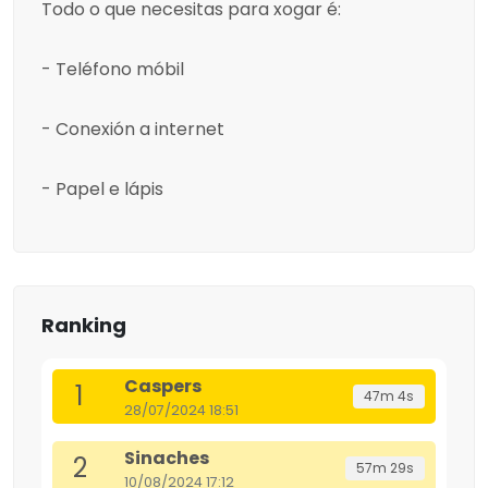
Todo o que necesitas para xogar é:
- Teléfono móbil
- Conexión a internet
- Papel e lápis
Ranking
Caspers
1
47m 4s
28/07/2024 18:51
Sinaches
2
57m 29s
10/08/2024 17:12