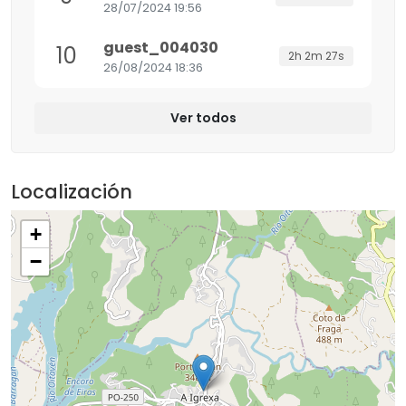
28/07/2024 19:56
guest_004030
10
2h 2m 27s
26/08/2024 18:36
Ver todos
Localización
+
−