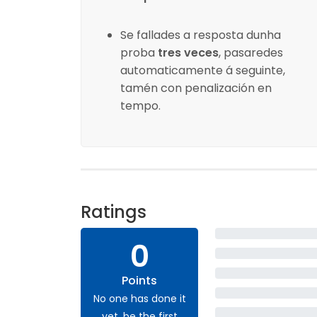
Se fallades a resposta dunha
proba
tres veces
, pasaredes
automaticamente á seguinte,
tamén con penalización en
tempo.
Ratings
0
Points
No one has done it
yet, be the first