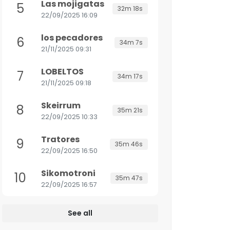
Las mojigatas
5
32m 18s
22/09/2025 16:09
los pecadores
6
34m 7s
21/11/2025 09:31
LOBELTOS
7
34m 17s
21/11/2025 09:18
Skeirrum
8
35m 21s
22/09/2025 10:33
Tratores
9
35m 46s
22/09/2025 16:50
Sikomotroni
10
35m 47s
22/09/2025 16:57
See all