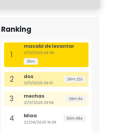
Ranking
macabi de levantar
1
21/11/2025 09:36
25m
dos
2
26m 22s
21/11/2025 09:01
mechas
3
28m 6s
21/11/2025 09:56
Miaa
4
30m 46s
22/09/2025 16:06