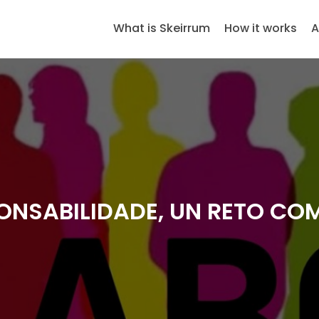
What is Skeirrum
How it works
A
NSABILIDADE, UN RETO CO