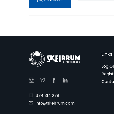
Links 
Log O
Regist
Conta
674 314 278
info@skeirrum.com