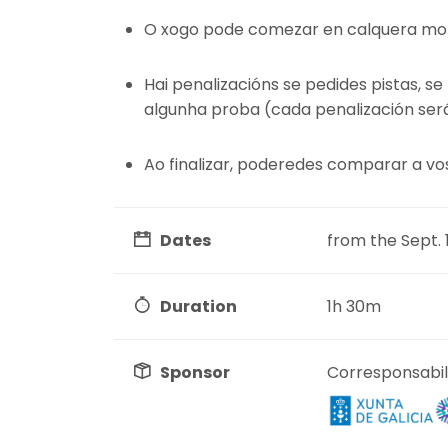
O xogo pode comezar en calquera mome
Hai penalizacións se pedides pistas, s
algunha proba (cada penalización será
Ao finalizar, poderedes comparar a vo
Dates
from the Sept. 1
Duration
1h 30m
Sponsor
Corresponsabil